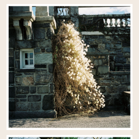
instagram
インスタグラム
WORKS
写真館以外のお仕事
RENTAL KIMONO
着物レンタル
CONTACT
お問い合わせ
KOUICHI MORITA web site
森田剛一のウェブサイト
アクセス