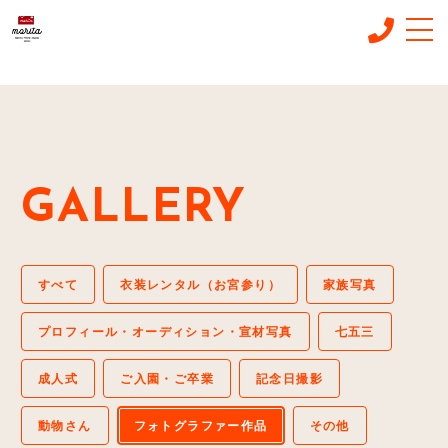
/*
*/
CONCEPT
コンセプト
MENU & PRICE
メニュー
GALLERY
GALLERY
ギャラリー
BLOG
すべて
衣装レンタル（お宮参り）
家族写真
新着情報
プロフィール・オーディション・宣材写真
七五三
STUDIO INFO
スタジオ情報
成人式
ご入園・ご卒業
記念日撮影
RESERVE
ご予約フォーム
動物さん
フォトグラファー作品
その他